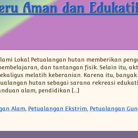
eru Aman dan Edukati
Alami Lokal Petualangan hutan memberikan pen
belajaran, dan tantangan fisik. Selain itu, akt
kaligus melatih keberanian. Karena itu, banyak
tualangan hutan sebagai sarana rekreasi edukati
anduan alam, pendidikan […]
gan Alam
,
Petualangan Ekstrim
,
Petualangan Gu