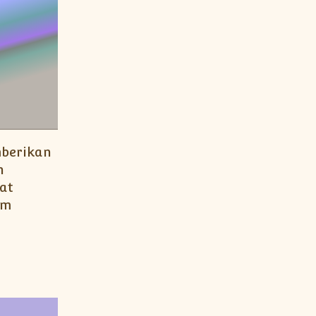
mberikan
n
at
im