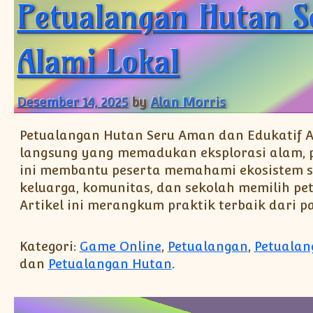
Petualangan Hutan S
Alami Lokal
Desember 14, 2025
by
Alan Morris
Petualangan Hutan Seru Aman dan Edukatif 
langsung yang memadukan eksplorasi alam, pem
ini membantu peserta memahami ekosistem se
keluarga, komunitas, dan sekolah memilih pe
Artikel ini merangkum praktik terbaik dari p
Kategori:
Game Online
,
Petualangan
,
Petualan
dan
Petualangan Hutan
.