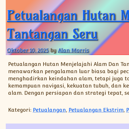
Petualangan Hutan M
Tantangan Seru
Oktober 10, 2025
by
Alan Morris
Petualangan Hutan Menjelajahi Alam Dan Ta
menawarkan pengalaman luar biasa bagi peci
menghadirkan keindahan alam, tetapi juga ta
kemampuan navigasi, kekuatan tubuh, dan k
alam. Dengan persiapan dan strategi tepat, s
Kategori:
Petualangan
,
Petualangan Ekstrim
,