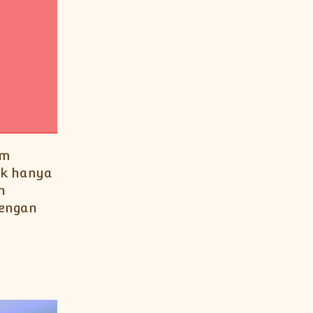
am
ak hanya
h
dengan