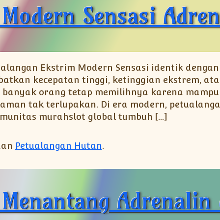
 Modern Sensasi Adren
ualangan Ekstrim Modern Sensasi identik dengan
ibatkan kecepatan tinggi, ketinggian ekstrem, at
a, banyak orang tetap memilihnya karena mampu
man tak terlupakan. Di era modern, petualang
munitas murahslot global tumbuh […]
 dan
Petualangan Hutan
.
 Menantang Adrenalin