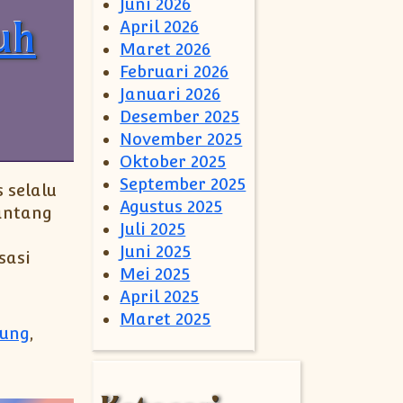
Juni 2026
uh
April 2026
Maret 2026
Februari 2026
Januari 2026
Desember 2025
November 2025
Oktober 2025
September 2025
 selalu
Agustus 2025
antang
Juli 2025
Juni 2025
sasi
Mei 2025
April 2025
Maret 2025
nung
,