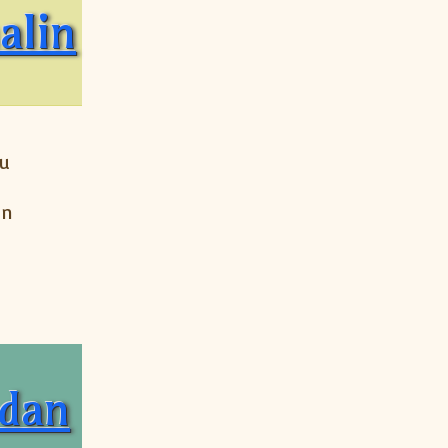
alin
au
an
 dan