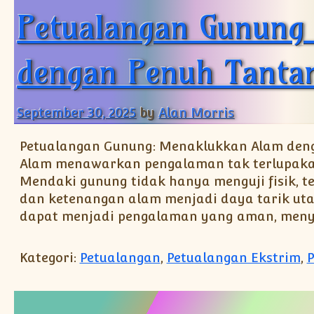
Petualangan Gunung
dengan Penuh Tanta
September 30, 2025
by
Alan Morris
Petualangan Gunung: Menaklukkan Alam den
Alam menawarkan pengalaman tak terlupakan
Mendaki gunung tidak hanya menguji fisik, t
dan ketenangan alam menjadi daya tarik ut
dapat menjadi pengalaman yang aman, meny
Kategori:
Petualangan
,
Petualangan Ekstrim
,