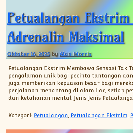
Petualangan Ekstrim
Adrenalin Maksimal
Oktober 16, 2025
by
Alan Morris
Petualangan Ekstrim Membawa Sensasi Tak 
pengalaman unik bagi pecinta tantangan dan ad
juga memberikan kepuasan besar bagi mereka
perjalanan menantang di alam liar, setiap 
dan ketahanan mental. Jenis Jenis Petualanga
Kategori:
Petualangan
,
Petualangan Ekstrim
,