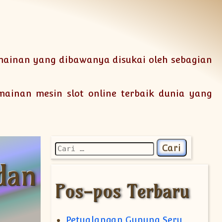
ermainan yang dibawanya disukai oleh sebagian
ainan mesin slot online terbaik dunia yang
Cari untuk:
dan
Pos-pos Terbaru
Petualangan Gunung Seru