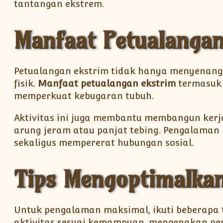
tantangan ekstrem.
Manfaat Petualangan
Petualangan ekstrim tidak hanya menyenangk
fisik.
Manfaat petualangan ekstrim
termasuk 
memperkuat kebugaran tubuh.
Aktivitas ini juga membantu membangun kerj
arung jeram atau panjat tebing. Pengalama
sekaligus mempererat hubungan sosial.
Tips Mengoptimalka
Untuk pengalaman maksimal, ikuti beberapa 
aktivitas sesuai kemampuan, mengenakan pe