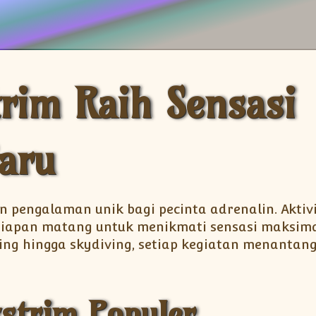
rim Raih Sensasi
aru
 pengalaman unik bagi pecinta adrenalin. Aktivi
siapan matang untuk menikmati sensasi maksim
ng hingga skydiving, setiap kegiatan menantang 
kstrim Populer