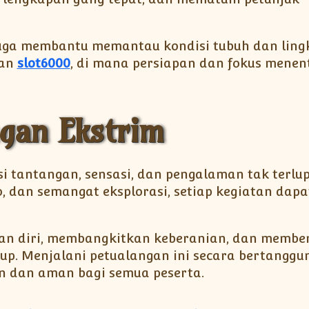
uga membantu memantau kondisi tubuh dan ling
nan
slot6000
, di mana persiapan dan fokus mene
gan Ekstrim
 tantangan, sensasi, dan pengalaman tak terlu
 dan semangat eksplorasi, setiap kegiatan dapa
an diri, membangkitkan keberanian, dan membe
up. Menjalani petualangan ini secara bertanggu
n dan aman bagi semua peserta.