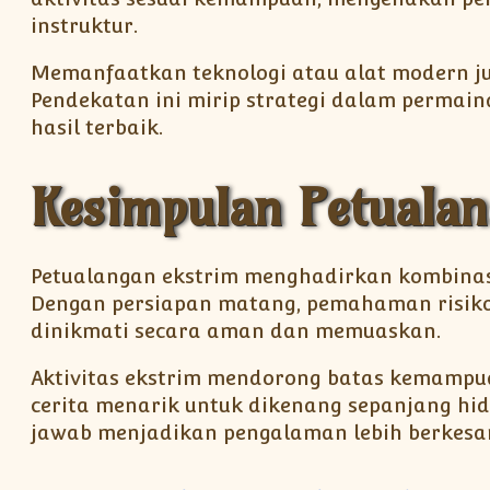
instruktur.
Memanfaatkan teknologi atau alat modern j
Pendekatan ini mirip strategi dalam permai
hasil terbaik.
Kesimpulan Petualan
Petualangan ekstrim menghadirkan kombinasi
Dengan persiapan matang, pemahaman risiko,
dinikmati secara aman dan memuaskan.
Aktivitas ekstrim mendorong batas kemampu
cerita menarik untuk dikenang sepanjang hid
jawab menjadikan pengalaman lebih berkesa