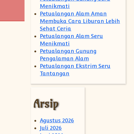
Menikmati
Petualangan Alam Aman
Membuka Cara Liburan Lebih
Sehat Ceria
Petualangan Alam Seru
Menikmati
Petualangan Gunung
Pengalaman Alam
Petualangan Ekstrim Seru
Tantangan
Arsip
Agustus 2026
Juli 2026