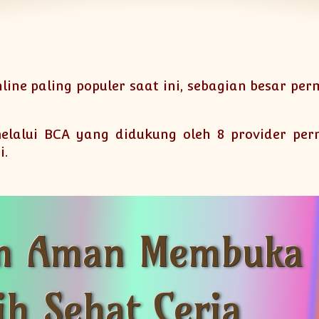
line paling populer saat ini, sebagian besar p
lalui BCA yang didukung oleh 8 provider perm
i.
am Aman Membuka
ih Sehat Ceria