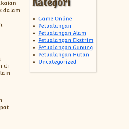
Kategori
akaian
uk dalam
Game Online
n.
Petualangan
Petualangan Alam
Petualangan Ekstrim
Petualangan Gunung
Petualangan Hutan
a
Uncategorized
n di
lain
n
apat