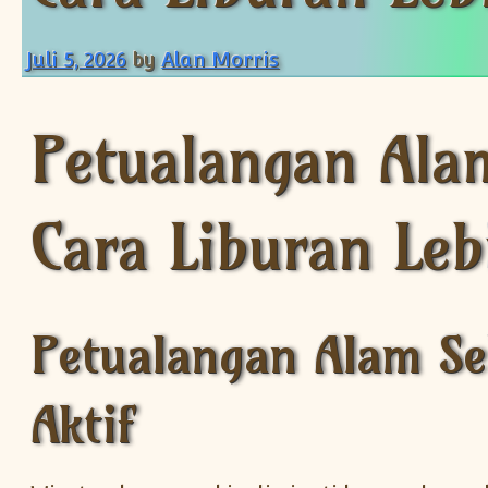
Juli 5, 2026
by
Alan Morris
Petualangan Al
Cara Liburan Leb
Petualangan Alam Se
Aktif