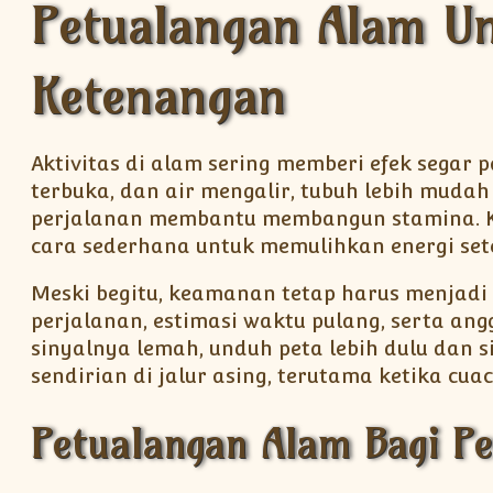
Petualangan Alam U
Ketenangan
Aktivitas di alam sering memberi efek segar 
terbuka, dan air mengalir, tubuh lebih mudah 
perjalanan membantu membangun stamina. Ka
cara sederhana untuk memulihkan energi set
Meski begitu, keamanan tetap harus menjadi 
perjalanan, estimasi waktu pulang, serta an
sinyalnya lemah, unduh peta lebih dulu dan s
sendirian di jalur asing, terutama ketika cuac
Petualangan Alam Bagi P