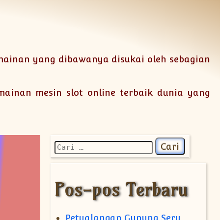
ermainan yang dibawanya disukai oleh sebagian
ainan mesin slot online terbaik dunia yang
Cari untuk:
Pos-pos Terbaru
Petualangan Gunung Seru