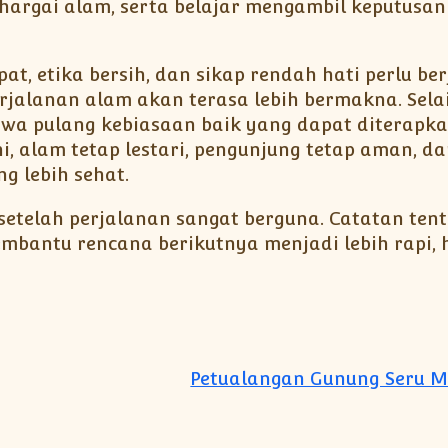
hargai alam, serta belajar mengambil keputusan
t, etika bersih, dan sikap rendah hati perlu ber
erjalanan alam akan terasa lebih bermakna. Sela
a pulang kebiasaan baik yang dapat diterapk
, alam tetap lestari, pengunjung tetap aman, da
g lebih sehat.
 setelah perjalanan sangat berguna. Catatan ten
membantu rencana berikutnya menjadi lebih rapi, 
Petualangan Gunung Seru M