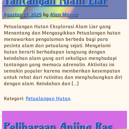
Agustus 23, 2025
by
Alan Morris
Petualangan Hutan Eksplorasi Alam Liar yang
Menantang dan Mengasyikkan Petualangan hutan
menawarkan pengalaman berbeda bagi para
pecinta alam dan petualang sejati. Menyelami
hutan berarti berhadapan langsung dengan
keindahan alam yang asri sekaligus menghadapi
tantangan yang memacu adrenalin. Aktivitas ini
semakin populer karena memberikan kesempatan
untuk rehat dari rutinitas dan menghubungkan diri
dengan alam. Keindahan dan […]
Kategori:
Petualangan Hutan
.
Peliharaan Anjing Ras