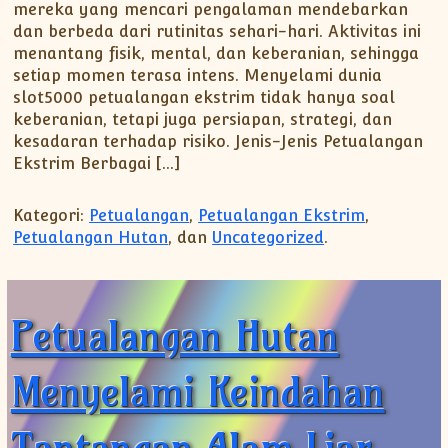
mereka yang mencari pengalaman mendebarkan
dan berbeda dari rutinitas sehari-hari. Aktivitas ini
menantang fisik, mental, dan keberanian, sehingga
setiap momen terasa intens. Menyelami dunia
slot5000 petualangan ekstrim tidak hanya soal
keberanian, tetapi juga persiapan, strategi, dan
kesadaran terhadap risiko. Jenis-Jenis Petualangan
Ekstrim Berbagai […]
Kategori:
Petualangan
,
Petualangan Ekstrim
,
Petualangan Hutan
, dan
Uncategorized
.
Petualangan Hutan
Menyelami Keindahan
Tantangan Alam Liar