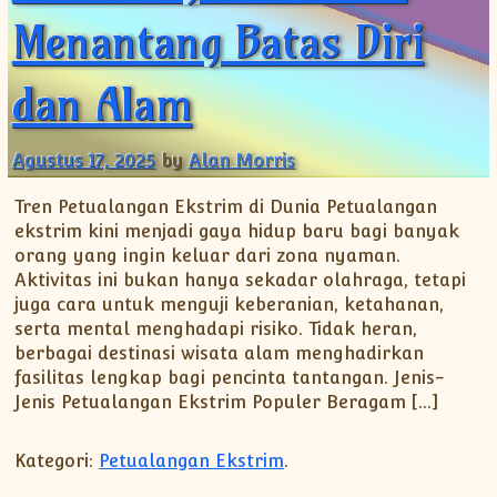
Menantang Batas Diri
dan Alam
Agustus 17, 2025
by
Alan Morris
Tren Petualangan Ekstrim di Dunia Petualangan
ekstrim kini menjadi gaya hidup baru bagi banyak
orang yang ingin keluar dari zona nyaman.
Aktivitas ini bukan hanya sekadar olahraga, tetapi
juga cara untuk menguji keberanian, ketahanan,
serta mental menghadapi risiko. Tidak heran,
berbagai destinasi wisata alam menghadirkan
fasilitas lengkap bagi pencinta tantangan. Jenis-
Jenis Petualangan Ekstrim Populer Beragam […]
Kategori:
Petualangan Ekstrim
.