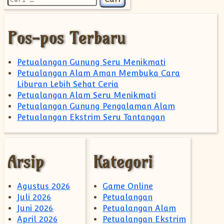
Pos-pos Terbaru
Petualangan Gunung Seru Menikmati
Petualangan Alam Aman Membuka Cara
Liburan Lebih Sehat Ceria
Petualangan Alam Seru Menikmati
Petualangan Gunung Pengalaman Alam
Petualangan Ekstrim Seru Tantangan
Arsip
Kategori
Agustus 2026
Game Online
Juli 2026
Petualangan
Juni 2026
Petualangan Alam
April 2026
Petualangan Ekstrim