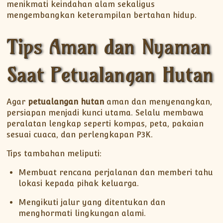
menikmati keindahan alam sekaligus
mengembangkan keterampilan bertahan hidup.
Tips Aman dan Nyaman
Saat Petualangan Hutan
Agar
petualangan hutan
aman dan menyenangkan,
persiapan menjadi kunci utama. Selalu membawa
peralatan lengkap seperti kompas, peta, pakaian
sesuai cuaca, dan perlengkapan P3K.
Tips tambahan meliputi:
Membuat rencana perjalanan dan memberi tahu
lokasi kepada pihak keluarga.
Mengikuti jalur yang ditentukan dan
menghormati lingkungan alami.