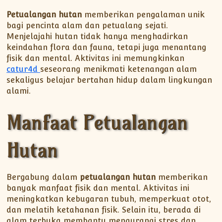
Petualangan hutan
memberikan pengalaman unik
bagi pencinta alam dan petualang sejati.
Menjelajahi hutan tidak hanya menghadirkan
keindahan flora dan fauna, tetapi juga menantang
fisik dan mental. Aktivitas ini memungkinkan
catur4d
seseorang menikmati ketenangan alam
sekaligus belajar bertahan hidup dalam lingkungan
alami.
Manfaat Petualangan
Hutan
Bergabung dalam
petualangan hutan
memberikan
banyak manfaat fisik dan mental. Aktivitas ini
meningkatkan kebugaran tubuh, memperkuat otot,
dan melatih ketahanan fisik. Selain itu, berada di
alam terbuka membantu mengurangi stres dan