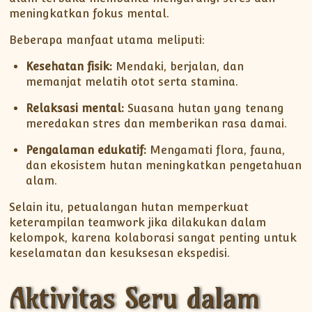
meningkatkan fokus mental.
Beberapa manfaat utama meliputi:
Kesehatan fisik:
Mendaki, berjalan, dan
memanjat melatih otot serta stamina.
Relaksasi mental:
Suasana hutan yang tenang
meredakan stres dan memberikan rasa damai.
Pengalaman edukatif:
Mengamati flora, fauna,
dan ekosistem hutan meningkatkan pengetahuan
alam.
Selain itu, petualangan hutan memperkuat
keterampilan teamwork jika dilakukan dalam
kelompok, karena kolaborasi sangat penting untuk
keselamatan dan kesuksesan ekspedisi.
Aktivitas Seru dalam