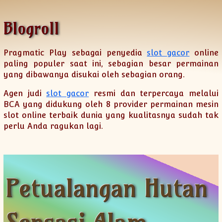
Skip to content
Blogroll
Pragmatic Play sebagai penyedia
slot gacor
online
paling populer saat ini, sebagian besar permainan
yang dibawanya disukai oleh sebagian orang.
Agen judi
slot gacor
resmi dan terpercaya melalui
BCA yang didukung oleh 8 provider permainan mesin
slot online terbaik dunia yang kualitasnya sudah tak
perlu Anda ragukan lagi.
Petualangan Hutan