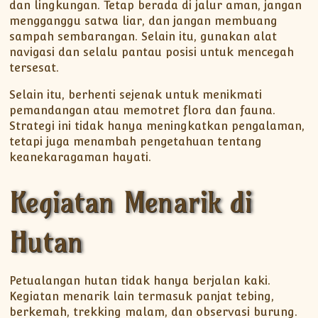
dan lingkungan. Tetap berada di jalur aman, jangan
mengganggu satwa liar, dan jangan membuang
sampah sembarangan. Selain itu, gunakan alat
navigasi dan selalu pantau posisi untuk mencegah
tersesat.
Selain itu, berhenti sejenak untuk menikmati
pemandangan atau memotret flora dan fauna.
Strategi ini tidak hanya meningkatkan pengalaman,
tetapi juga menambah pengetahuan tentang
keanekaragaman hayati.
Kegiatan Menarik di
Hutan
Petualangan hutan tidak hanya berjalan kaki.
Kegiatan menarik lain termasuk panjat tebing,
berkemah, trekking malam, dan observasi burung.