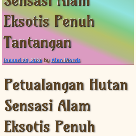
Sensasi Alam
Eksotis Penuh
Tantangan
Januari 20, 2026
by
Alan Morris
Petualangan Hutan
Sensasi Alam
Eksotis Penuh