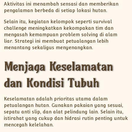
Aktivitas ini menambah sensasi dan memberikan
pengalaman berbeda di setiap lokasi hutan.
Selain itu, kegiatan kelompok seperti survival
challenge meningkatkan kekompakan tim dan
mengasah kemampuan problem solving di alam
liar. Strategi ini membuat petualangan lebih
menantang sekaligus menyenangkan.
Menjaga Keselamatan
dan Kondisi Tubuh
Keselamatan adalah prioritas utama dalam
petualangan hutan. Gunakan pakaian yang sesuai,
sepatu anti slip, dan alat pelindung lain. Selain itu,
istirahat yang cukup dan hidrasi rutin penting untuk
mencegah kelelahan.