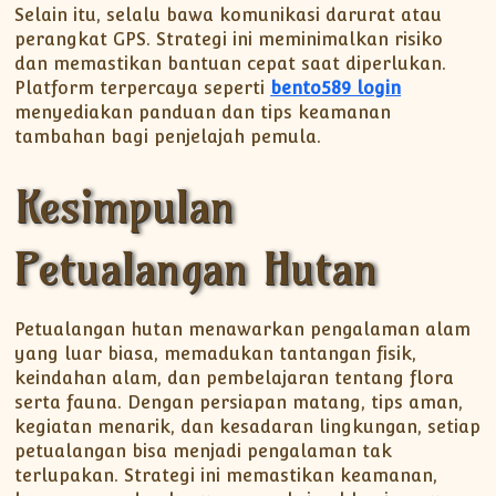
Selain itu, selalu bawa komunikasi darurat atau
perangkat GPS. Strategi ini meminimalkan risiko
dan memastikan bantuan cepat saat diperlukan.
Platform terpercaya seperti
bento589 login
menyediakan panduan dan tips keamanan
tambahan bagi penjelajah pemula.
Kesimpulan
Petualangan Hutan
Petualangan hutan menawarkan pengalaman alam
yang luar biasa, memadukan tantangan fisik,
keindahan alam, dan pembelajaran tentang flora
serta fauna. Dengan persiapan matang, tips aman,
kegiatan menarik, dan kesadaran lingkungan, setiap
petualangan bisa menjadi pengalaman tak
terlupakan. Strategi ini memastikan keamanan,