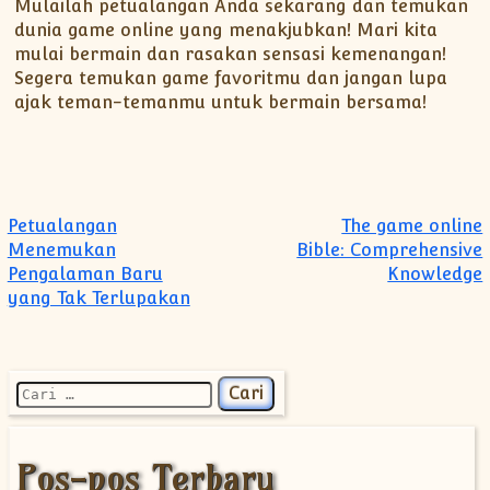
Mulailah petualangan Anda sekarang dan temukan
dunia game online yang menakjubkan! Mari kita
mulai bermain dan rasakan sensasi kemenangan!
Segera temukan game favoritmu dan jangan lupa
ajak teman-temanmu untuk bermain bersama!
Navigasi pos
Petualangan
The game online
Menemukan
Bible: Comprehensive
Pengalaman Baru
Knowledge
yang Tak Terlupakan
Cari untuk:
Pos-pos Terbaru