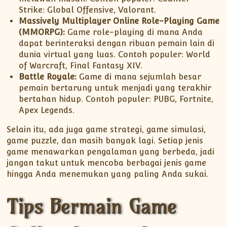
Strike: Global Offensive, Valorant.
Massively Multiplayer Online Role-Playing Game
(MMORPG):
Game role-playing di mana Anda
dapat berinteraksi dengan ribuan pemain lain di
dunia virtual yang luas. Contoh populer: World
of Warcraft, Final Fantasy XIV.
Battle Royale:
Game di mana sejumlah besar
pemain bertarung untuk menjadi yang terakhir
bertahan hidup. Contoh populer: PUBG, Fortnite,
Apex Legends.
Selain itu, ada juga game strategi, game simulasi,
game puzzle, dan masih banyak lagi. Setiap jenis
game menawarkan pengalaman yang berbeda, jadi
jangan takut untuk mencoba berbagai jenis game
hingga Anda menemukan yang paling Anda sukai.
Tips Bermain Game