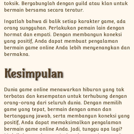
toksik. Bergabunglah dengan guild atau klan untuk
bermain bersama secara teratur.
Ingatlah bahwa di balik setiap karakter game, ada
orang sungguhan. Perlakukan pemain lain dengan
hormat dan empati. Dengan membangun koneksi
yang positif, Anda dapat membuat pengalaman
bermain game online Anda lebih menyenangkan dan
bermakna.
Kesimpulan
Dunia game online menawarkan hiburan yang tak
terbatas dan kesempatan untuk terhubung dengan
orang-orang dari seluruh dunia. Dengan memilih
game yang tepat, bermain dengan aman dan
bertanggung jawab, serta membangun koneksi yang
positif, Anda dapat memaksimalkan pengalaman
bermain game online Anda. Jadi, tunggu apa lagi?