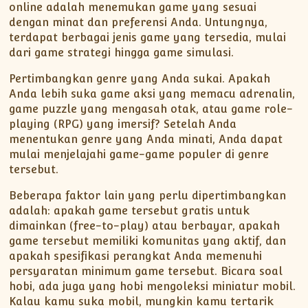
online adalah menemukan game yang sesuai
dengan minat dan preferensi Anda. Untungnya,
terdapat berbagai jenis game yang tersedia, mulai
dari game strategi hingga game simulasi.
Pertimbangkan genre yang Anda sukai. Apakah
Anda lebih suka game aksi yang memacu adrenalin,
game puzzle yang mengasah otak, atau game role-
playing (RPG) yang imersif? Setelah Anda
menentukan genre yang Anda minati, Anda dapat
mulai menjelajahi game-game populer di genre
tersebut.
Beberapa faktor lain yang perlu dipertimbangkan
adalah: apakah game tersebut gratis untuk
dimainkan (free-to-play) atau berbayar, apakah
game tersebut memiliki komunitas yang aktif, dan
apakah spesifikasi perangkat Anda memenuhi
persyaratan minimum game tersebut. Bicara soal
hobi, ada juga yang hobi mengoleksi miniatur mobil.
Kalau kamu suka mobil, mungkin kamu tertarik