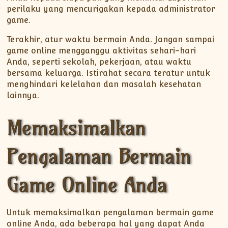
perilaku yang mencurigakan kepada administrator
game.
Terakhir, atur waktu bermain Anda. Jangan sampai
game online mengganggu aktivitas sehari-hari
Anda, seperti sekolah, pekerjaan, atau waktu
bersama keluarga. Istirahat secara teratur untuk
menghindari kelelahan dan masalah kesehatan
lainnya.
Memaksimalkan
Pengalaman Bermain
Game Online Anda
Untuk memaksimalkan pengalaman bermain game
online Anda, ada beberapa hal yang dapat Anda