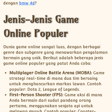
dengan
bmw 4d
?
Jenis-Jenis Game
Online Populer
Dunia game online sangat luas, dengan berbagai
genre dan subgenre yang menawarkan pengalaman
bermain yang unik. Berikut adalah beberapa jenis
game online populer yang patut Anda coba:
Multiplayer Online Battle Arena (MOBA):
Game
strategi real-time di mana dua tim bersaing
untuk menghancurkan markas lawan. Contoh
populer: Dota 2, League of Legends.
First-Person Shooter (FPS):
Game aksi di mana
Anda bermain dari sudut pandang orang
pertama, menggunakan senjata api untuk
melawan musuh. Contoh populer: Counter-