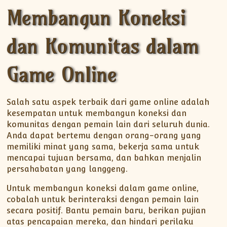
Membangun Koneksi
dan Komunitas dalam
Game Online
Salah satu aspek terbaik dari game online adalah
kesempatan untuk membangun koneksi dan
komunitas dengan pemain lain dari seluruh dunia.
Anda dapat bertemu dengan orang-orang yang
memiliki minat yang sama, bekerja sama untuk
mencapai tujuan bersama, dan bahkan menjalin
persahabatan yang langgeng.
Untuk membangun koneksi dalam game online,
cobalah untuk berinteraksi dengan pemain lain
secara positif. Bantu pemain baru, berikan pujian
atas pencapaian mereka, dan hindari perilaku