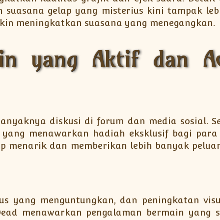
an suasana gelap yang misterius kini tampak leb
makin meningkatkan suasana yang menegangkan.
in yang Aktif dan A
nyaknya diskusi di forum dan media sosial. Sel
yang menawarkan hadiah eksklusif bagi para
p menarik dan memberikan lebih banyak pelua
nus yang menguntungkan, dan peningkatan vis
 Dead menawarkan pengalaman bermain yang s