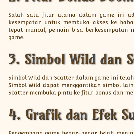
Salah satu fitur utama dalam game ini a
kesempatan untuk membuka akses ke babak
tepat muncul, pemain bisa berkesempatan 
game.
3. Simbol Wild dan S
Simbol Wild dan Scatter dalam game ini tela
Simbol Wild dapat menggantikan simbol lai
Scatter membuka pintu ke fitur bonus dan m
4. Grafik dan Efek 
Pengembang game benar-benar telah meningk