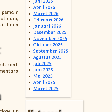
Juni 2026
April 2026
i pemain
Maret 2026
ol yang
Februari 2026
di dunia
Januari 2026
Desember 2025
November 2025
t
Oktober 2025
September 2025
Agustus 2025
Juli 2025
ih kuat.
Juni 2025
ementara
Mei 2025
April 2025
Maret 2025
h
close-up