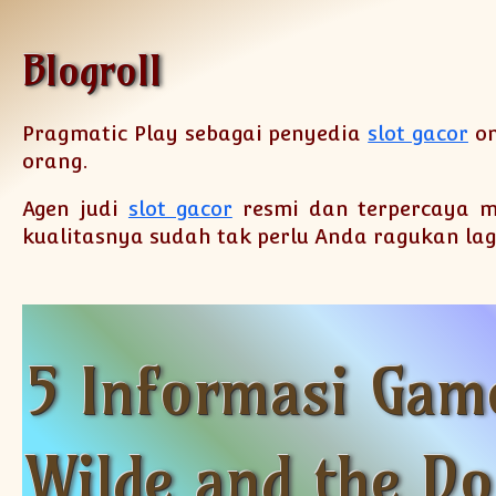
Skip to content
Blogroll
Pragmatic Play sebagai penyedia
slot gacor
on
orang.
Agen judi
slot gacor
resmi dan terpercaya me
kualitasnya sudah tak perlu Anda ragukan lag
5 Informasi Gam
Wilde and the D